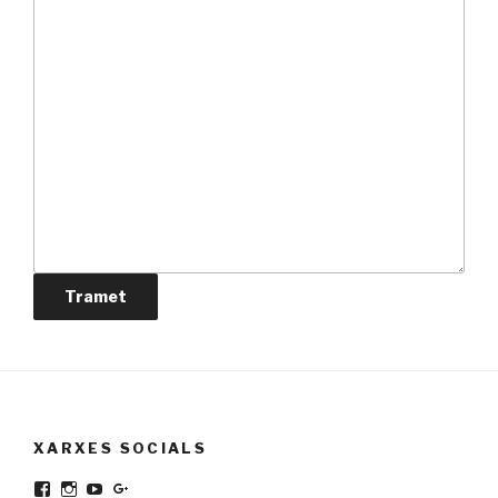
Tramet
XARXES SOCIALS
Facebook
Instagram
YouTube
Google+