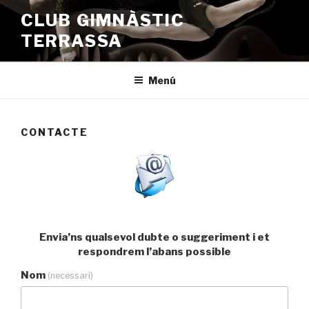
Vés
CLUB GIMNÀSTIC
al
TERRASSA
contingut
Menú
CONTACTE
Envia’ns qualsevol dubte o suggeriment i et
respondrem l’abans possible
Nom
(necessari)