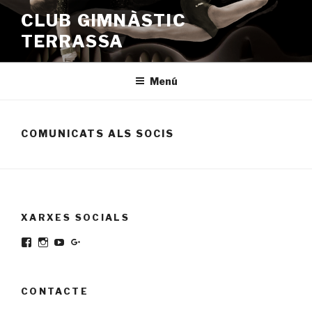
Vés
CLUB GIMNÀSTIC
al
TERRASSA
contingut
Menú
COMUNICATS ALS SOCIS
XARXES SOCIALS
Facebook
Instagram
YouTube
Google+
CONTACTE