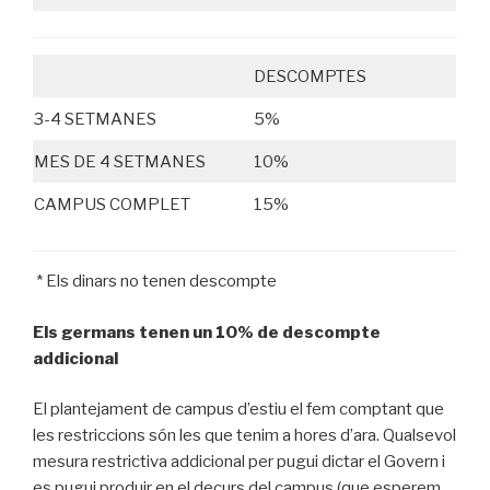
DESCOMPTES
3-4 SETMANES
5%
MES DE 4 SETMANES
10%
CAMPUS COMPLET
15%
* Els dinars no tenen descompte
Els germans tenen un 10% de descompte
addicional
El plantejament de campus d’estiu el fem comptant que
les restriccions són les que tenim a hores d’ara. Qualsevol
mesura restrictiva addicional per pugui dictar el Govern i
es pugui produir en el decurs del campus (que esperem