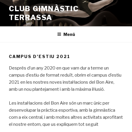
Vés
CLUB GIMNÀSTIC
al
TERRASSA
contingut
Menú
CAMPUS D’ESTIU 2021
Després d’un any 2020 en que vam dur a terme un
campus d’estiu de format reduït, obrim el campus d’estiu
2021 en les nostres noves instal·lacions del Bon Aire,
amb un nou plantejament i amb la màxima il·lusió.
Les instal·lacions del Bon Aire són un marc únic per
desenvolupar la pràctica esportiva, amb la gimnàstica
com a eix central, i amb moltes altres activitats aprofitant
el nostre entorn, que us expliquem tot seguit