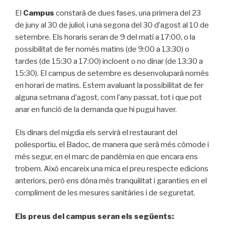
El
Campus
constarà de dues fases, una primera del 23
de juny al 30 de juliol, i una segona del 30 d’agost al 10 de
setembre. Els horaris seran de 9 del matí a 17:00, o la
possibilitat de fer només matins (de 9:00 a 13:30) o
tardes (de 15:30 a 17:00) incloent o no dinar (de 13:30 a
15:30). El campus de setembre es desenvoluparà només
en horari de matins. Estem avaluant la possibilitat de fer
alguna setmana d’agost, com l’any passat, tot i que pot
anar en funció de la demanda que hi pugui haver.
Els dinars del migdia els servirà el restaurant del
poliesportiu, el Badoc, de manera que serà més còmode i
més segur, en el marc de pandèmia en que encara ens
trobem. Això encareix una mica el preu respecte edicions
anteriors, però ens dóna més tranquilitat i garanties en el
compliment de les mesures sanitàries i de seguretat.
Els preus del campus seran els següents: