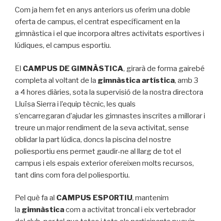
Com ja hem fet en anys anteriors us oferim una doble
oferta de campus, el centrat específicament en la
gimnàstica i el que incorpora altres activitats esportives i
lúdiques, el campus esportiu.
El
CAMPUS DE GIMNÀSTICA
, girarà de forma gairebé
completa al voltant de la
gimnàstica artística
, amb 3
a 4 hores diàries, sota la supervisió de la nostra directora
Lluïsa Sierra i l’equip tècnic, les quals
s’encarregaran d’ajudar les gimnastes inscrites a millorar i
treure un major rendiment de la seva activitat, sense
oblidar la part lúdica, doncs la piscina del nostre
poliesportiu ens permet gaudir-ne al llarg de tot el
campus i els espais exterior ofereixen molts recursos,
tant dins com fora del poliesportiu.
Pel què fa al
CAMPUS ESPORTIU
, mantenim
la
gimnàstica
com a activitat troncal i eix vertebrador