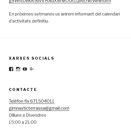
gSWnIDekA9uvVHAuXWMOUrLQiAErw/viewform
En pròximes setmanes us anirem informant del calendari
d’activitats definitiu.
XARXES SOCIALS
Facebook
Instagram
YouTube
Google+
CONTACTE
Telèfon fix 671504011
gimnasticterrassa@gmail.com
Dilluns a Divendres
15:00 a 21:00