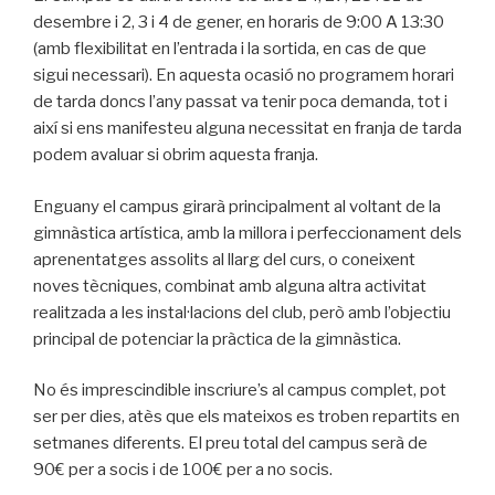
desembre i 2, 3 i 4 de gener, en horaris de 9:00 A 13:30
(amb flexibilitat en l’entrada i la sortida, en cas de que
sigui necessari). En aquesta ocasió no programem horari
de tarda doncs l’any passat va tenir poca demanda, tot i
així si ens manifesteu alguna necessitat en franja de tarda
podem avaluar si obrim aquesta franja.
Enguany el
campus
girarà principalment al voltant de la
gimnàstica artística, amb la millora i perfeccionament dels
aprenentatges assolits al llarg del curs, o coneixent
noves tècniques, combinat amb alguna altra activitat
realitzada a les instal·lacions del club, però amb l’objectiu
principal de potenciar la pràctica de la gimnàstica.
No és imprescindible inscriure’s al
campus
complet, pot
ser per dies, atès que els mateixos es troben repartits en
setmanes diferents. El preu total del
campus
serà de
90€ per a socis i de 100€ per a no socis.