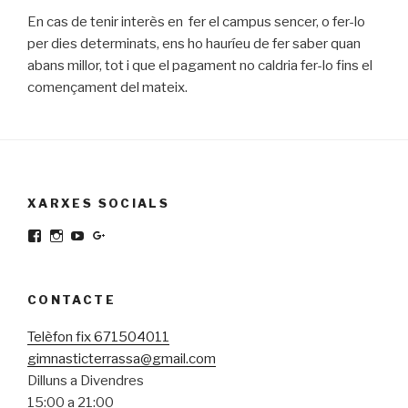
En cas de tenir interès en fer el
campus
sencer, o fer-lo
per dies determinats, ens ho hauríeu de fer saber quan
abans millor, tot i que el pagament no caldria fer-lo fins el
començament del mateix.
XARXES SOCIALS
Facebook
Instagram
YouTube
Google+
CONTACTE
Telèfon fix 671504011
gimnasticterrassa@gmail.com
Dilluns a Divendres
15:00 a 21:00