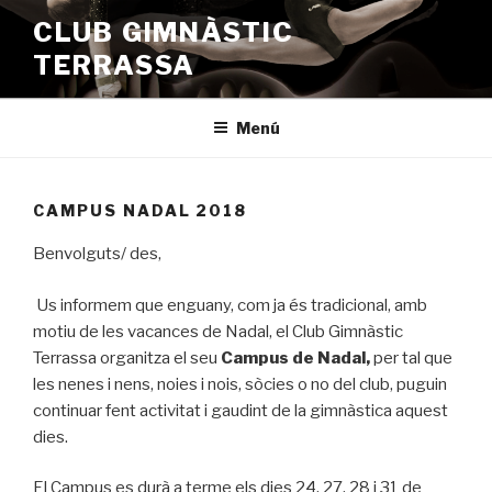
Vés
CLUB GIMNÀSTIC
al
TERRASSA
contingut
Menú
CAMPUS NADAL 2018
Benvolguts/ des,
Us informem que enguany, com ja és tradicional, amb
motiu de les vacances de
Nadal
, el Club Gimnàstic
Terrassa organitza el seu
Campus
de
Nadal
,
per tal que
les nenes i nens, noies i nois, sòcies o no del club, puguin
continuar fent activitat i gaudint de la gimnàstica aquest
dies.
El
Campus
es durà a terme els dies 24, 27, 28 i 31 de